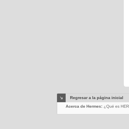
Regresar a la página inicial
Acerca de Hermes:
¿Qué es HE