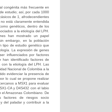
ial congénita más frecuente en
de estudio; así, por cada 1000
cásicos de 1, afrodecendientes
 no está claramente entendida
 como genéticos, dentro de los
ciados a la etiología del LPH.
iones han mostrado un papel
sin embargo, en la población
n tipo de estudio genético que
ología. La expresión de genes
er influenciados por factores
 han identificado factores de
 con la etiología del LPH. Las
sidad Nacional de Colombia a la
ido evidenciar la presencia de
r lo cual se propone realizar
s cercanos a MSX1 para evaluar
 MSX1-CA y D4S432 con el labio
 en el Amazonas Colombiano. De
es factores de riesgos socio
y del paladar y contribuir a la