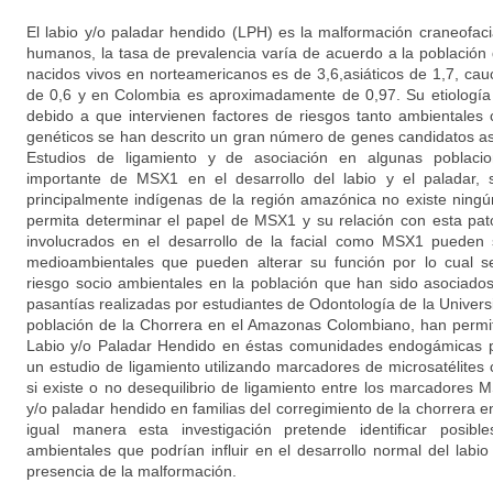
El labio y/o paladar hendido (LPH) es la malformación craneofac
humanos, la tasa de prevalencia varía de acuerdo a la población 
nacidos vivos en norteamericanos es de 3,6,asiáticos de 1,7, cau
de 0,6 y en Colombia es aproximadamente de 0,97. Su etiología
debido a que intervienen factores de riesgos tanto ambientales
genéticos se han descrito un gran número de genes candidatos aso
Estudios de ligamiento y de asociación en algunas poblac
importante de MSX1 en el desarrollo del labio y el paladar, 
principalmente indígenas de la región amazónica no existe ningú
permita determinar el papel de MSX1 y su relación con esta pat
involucrados en el desarrollo de la facial como MSX1 pueden s
medioambientales que pueden alterar su función por lo cual se
riesgo socio ambientales en la población que han sido asociados
pasantías realizadas por estudiantes de Odontología de la Univer
población de la Chorrera en el Amazonas Colombiano, han permit
Labio y/o Paladar Hendido en éstas comunidades endogámicas po
un estudio de ligamiento utilizando marcadores de microsatélite
si existe o no desequilibrio de ligamiento entre los marcadores
y/o paladar hendido en familias del corregimiento de la chorrera
igual manera esta investigación pretende identificar posibl
ambientales que podrían influir en el desarrollo normal del labio 
presencia de la malformación.