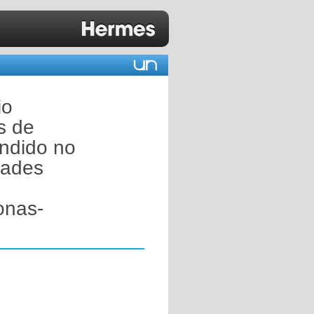
io
s de
endido no
dades
onas-