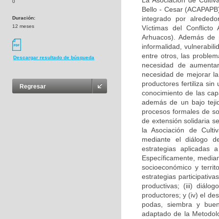
La Asociación de Culti
0
Bello - Cesar (ACAPAPB) 
integrado por alreded
Duración:
12 meses
Víctimas del Conflict
Arhuacos). Además de p
informalidad, vulnerabili
entre otros, las proble
Descargar resultado de búsqueda
necesidad de aumentar
necesidad de mejorar la 
productores fertiliza sin
Regresar
conocimiento de las cap
además de un bajo tejid
procesos formales de sos
de extensión solidaria s
la Asociación de Cult
mediante el diálogo 
estrategias aplicadas a
Específicamente, median
socioeconómico y territo
estrategias participativa
productivas; (iii) diál
productores; y (iv) el d
podas, siembra y buen
adaptado de la Metodolo