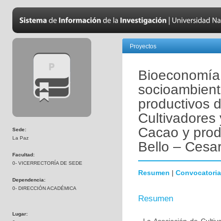
Proyectos
Bioeconomía 
socioambient
productivos d
Cultivadores
Cacao y prod
Sede:
La Paz
Bello – Ces
Facultad:
0- VICERRECTORÍA DE SEDE
Resumen
|
Convocatoria
Dependencia:
0- DIRECCIÓN ACADÉMICA
Resumen
Lugar: