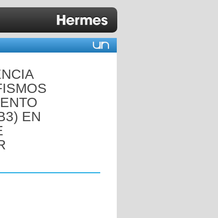
ENCIA
FISMOS
IENTO
B3) EN
E
R