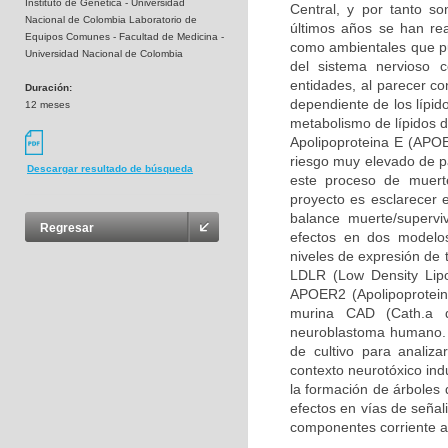
Instituto de Genética - Universidad
Central, y por tanto so
Nacional de Colombia Laboratorio de
últimos años se han rea
Equipos Comunes - Facultad de Medicina -
como ambientales que pue
Universidad Nacional de Colombia
del sistema nervioso 
entidades, al parecer c
Duración:
dependiente de los lípid
12 meses
metabolismo de lípidos d
Apolipoproteina E (APOE
riesgo muy elevado de pa
Descargar resultado de búsqueda
este proceso de muerte
proyecto es esclarecer 
balance muerte/supervi
Regresar
efectos en dos modelos
niveles de expresión de 
LDLR (Low Density Lipo
APOER2 (Apolipoprotein 
murina CAD (Cath.a d
neuroblastoma humano. 
de cultivo para analiz
contexto neurotóxico ind
la formación de árboles 
efectos en vías de señal
componentes corriente a