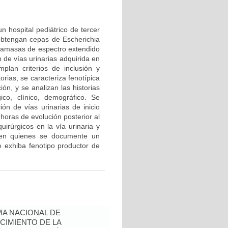
n hospital pediátrico de tercer
 obtengan cepas de Escherichia
ctamasas de espectro extendido
 de vías urinarias adquirida en
lan criterios de inclusión y
rias, se caracteriza fenotípica
n, y se analizan las historias
ico, clínico, demográfico. Se
ión de vías urinarias de inicio
oras de evolución posterior al
uirúrgicos en la vía urinaria y
 en quienes se documente un
e exhiba fenotipo productor de
A NACIONAL DE
CIMIENTO DE LA