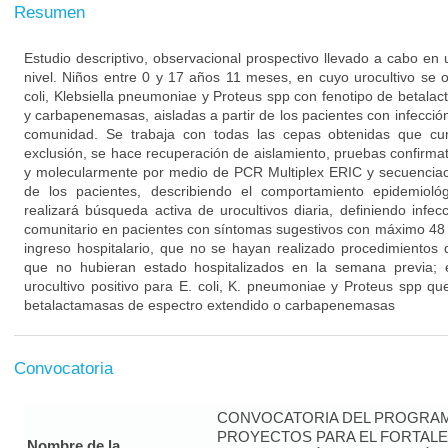
Resumen
Estudio descriptivo, observacional prospectivo llevado a cabo en u
nivel. Niños entre 0 y 17 años 11 meses, en cuyo urocultivo se
coli, Klebsiella pneumoniae y Proteus spp con fenotipo de betala
y carbapenemasas, aisladas a partir de los pacientes con infección
comunidad. Se trabaja con todas las cepas obtenidas que cump
exclusión, se hace recuperación de aislamiento, pruebas confirmato
y molecularmente por medio de PCR Multiplex ERIC y secuenciació
de los pacientes, describiendo el comportamiento epidemiológ
realizará búsqueda activa de urocultivos diaria, definiendo infecc
comunitario en pacientes con síntomas sugestivos con máximo 48 h
ingreso hospitalario, que no se hayan realizado procedimientos q
que no hubieran estado hospitalizados en la semana previa;
urocultivo positivo para E. coli, K. pneumoniae y Proteus spp qu
betalactamasas de espectro extendido o carbapenemasas
Convocatoria
CONVOCATORIA DEL PROGRAM
PROYECTOS PARA EL FORTALE
Nombre de la