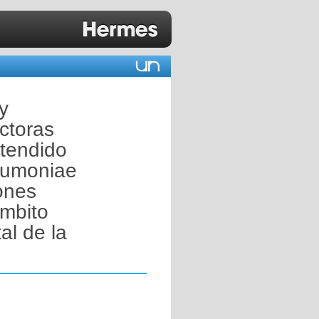
y
ctoras
tendido
eumoniae
ones
ámbito
al de la