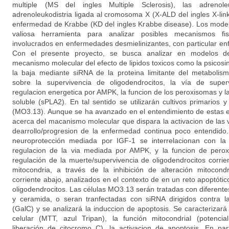
multiple (MS del ingles Multiple Sclerosis), las adrenoleu
adrenoleukodistria ligada al cromosoma X (X-ALD del ingles X-lin
enfermedad de Krabbe (KD del ingles Krabbe disease). Los model
valiosa herramienta para analizar posibles mecanismos fi
involucrados en enfermedades desmielinizantes, con particular enfa
Con el presente proyecto, se busca analizar en modelos de 
mecanismo molecular del efecto de lipidos toxicos como la psicosin
la baja mediante siRNA de la proteina limitante del metabolism
sobre la supervivencia de oligodendrocitos, la vía de superv
regulacion energetica por AMPK, la funcion de los peroxisomas y la 
soluble (sPLA2). En tal sentido se utilizarán cultivos primarios 
(MO3.13). Aunque se ha avanzado en el entendimiento de estas
acerca del macanismo molecular que dispara la activacion de las 
dearrollo/progresion de la enfermedad continua poco entendid
neuroprotección mediada por IGF-1 se interrelacionan con la 
regulacion de la via mediada por AMPK, y la funcion de pero
regulación de la muerte/supervivencia de oligodendrocitos corrie
mitocondria, a través de la inhibición de alteración mitocond
corriente abajo, analizados en el contexto de en un reto apoptót
oligodendrocitos. Las células MO3.13 serán tratadas con diferent
y ceramida, o seran tranfectadas con siRNA dirigidos contra l
(GalC) y se analizará la induccion de apoptosis. Se caracterizará 
celular (MTT, azul Tripan), la función mitocondrial (potenci
liberación de citocromo C), la activacion de apoptosis. En par