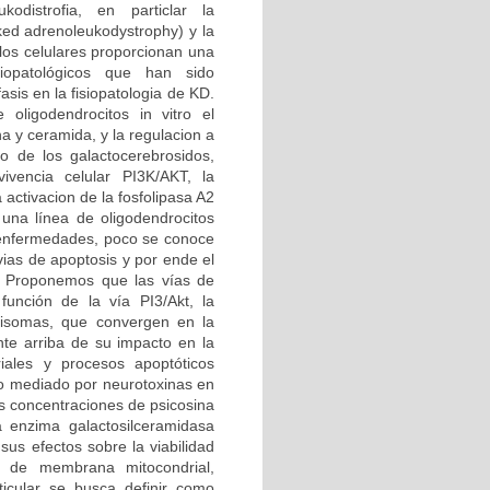
kodistrofia, en particlar la
ked adrenoleukodystrophy) y la
os celulares proporcionan una
siopatológicos que han sido
sis en la fisiopatologia de KD.
oligodendrocitos in vitro el
a y ceramida, y la regulacion a
o de los galactocerebrosidos,
ivencia celular PI3K/AKT, la
activacion de la fosfolipasa A2
y una línea de oligodendrocitos
 enfermedades, poco se conoce
vias de apoptosis y por ende el
o. Proponemos que las vías de
función de la vía PI3/Akt, la
xisomas, que convergen en la
nte arriba de su impacto en la
riales y procesos apoptóticos
ico mediado por neurotoxinas en
es concentraciones de psicosina
a enzima galactosilceramidasa
sus efectos sobre la viabilidad
al de membrana mitocondrial,
ticular se busca definir como