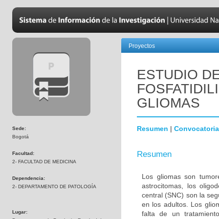
Proyectos
ESTUDIO DE
FOSFATIDIL
GLIOMAS
Resumen
|
Convocatoria
Sede:
Bogotá
Resumen
Facultad:
2- FACULTAD DE MEDICINA
Los gliomas son tumore
Dependencia:
astrocitomas, los olig
2- DEPARTAMENTO DE PATOLOGÍA
central (SNC) son la s
en los adultos. Los gli
Lugar:
falta de un tratamien