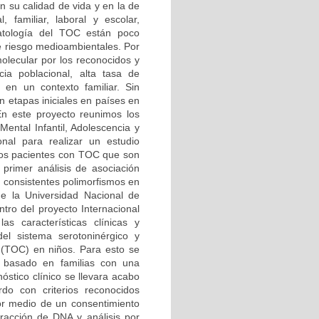
n su calidad de vida y en la de
 familiar, laboral y escolar,
patología del TOC están poco
de riesgo medioambientales. Por
olecular por los reconocidos y
ncia poblacional, alta tasa de
o en un contexto familiar. Sin
n etapas iniciales en países en
En este proyecto reunimos los
ental Infantil, Adolescencia y
nal para realizar un estudio
de los pacientes con TOC que son
l primer análisis de asociación
y consistentes polimorfismos en
e la Universidad Nacional de
ntro del proyecto Internacional
s características clínicas y
el sistema serotoninérgico y
o (TOC) en niños. Para esto se
a basado en familias con una
óstico clínico se llevara acabo
rdo con criterios reconocidos
por medio de un consentimiento
racción de DNA y análisis por