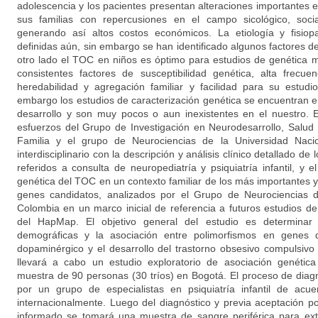
adolescencia y los pacientes presentan alteraciones importantes e
sus familias con repercusiones en el campo sicológico, social,
generando así altos costos económicos. La etiología y fisio
definidas aún, sin embargo se han identificado algunos factores 
otro lado el TOC en niños es óptimo para estudios de genética m
consistentes factores de susceptibilidad genética, alta frecue
heredabilidad y agregación familiar y facilidad para su estudi
embargo los estudios de caracterización genética se encuentran e
desarrollo y son muy pocos o aun inexistentes en el nuestro. 
esfuerzos del Grupo de Investigación en Neurodesarrollo, Salud M
Familia y el grupo de Neurociencias de la Universidad Nacio
interdisciplinario con la descripción y análisis clínico detallado 
referidos a consulta de neuropediatría y psiquiatría infantil, y e
genética del TOC en un contexto familiar de los más importantes 
genes candidatos, analizados por el Grupo de Neurociencias d
Colombia en un marco inicial de referencia a futuros estudios de
del HapMap. El objetivo general del estudio es determinar la
demográficas y la asociación entre polimorfismos en genes d
dopaminérgico y el desarrollo del trastorno obsesivo compulsiv
llevará a cabo un estudio exploratorio de asociación genétic
muestra de 90 personas (30 tríos) en Bogotá. El proceso de diagn
por un grupo de especialistas en psiquiatría infantil de acue
internacionalmente. Luego del diagnóstico y previa aceptación 
informado se tomará una muestra de sangre periférica para ext