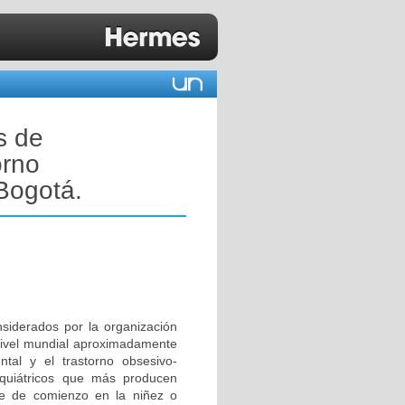
s de
orno
Bogotá.
nsiderados por la organización
 nivel mundial aproximadamente
tal y el trastorno obsesivo-
iquiátricos que más producen
e de comienzo en la niñez o