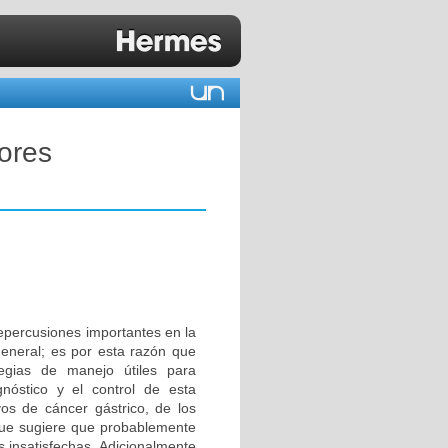
ores
repercusiones importantes en la
general; es por esta razón que
egias de manejo útiles para
nóstico y el control de esta
s de cáncer gástrico, de los
 que sugiere que probablemente
 insatisfechas. Adicionalmente