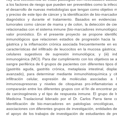
a los factores de riesgo que pueden ser prevenibles como la infecci
el desarrollo de nuevas metodologías que tengan como objetivo m
y preciso de este tipo de cáncer y la identificación de bio-marcad
diagnóstico y durante el tratamiento. Basados en evidencia
tumorales como cáncer de mama y de colon, la detección de cier
relacionadas con el sistema inmune (bio-marcadores inmunológico
valor pronóstico. En el presente proyecto se propone identif
inmunológicos que relacionen estadios de progresión hacia la
gástrica y la inflamación crónica asociada frecuentemente en est
características del infiltrado de leucocitos en la mucosa gástrica
celulares sugestivos de supresión inmunológica; y (iii) in
inmunogénica (MCI). Para dar cumplimiento con los objetivos se a
sangre periférica de 6 grupos de pacientes con diferentes tipos 
(gastritis aguda, gastritis crónica, metaplasia intestinal, displ
avanzado), para determinar mediante inmunohistoquímica y cit
infiltración celular, expresión de moléculas asociadas a
inmunosupresoras y niveles de citoquinas pro-inflamatorias
compararán entre los diferentes grupos con el fin de encontrar pos
de carcinogénesis y el tipo de respuesta inmune. El grupo de I
Medicina Traslacional liderado por el Dr. Carlos Parra tiene c
identificación de bio-marcadores en patologías oncológicas,
asociaciones con diferentes grupos de investigación, entidades d
el apoyo de los trabajos de investigación de estudiantes de pr