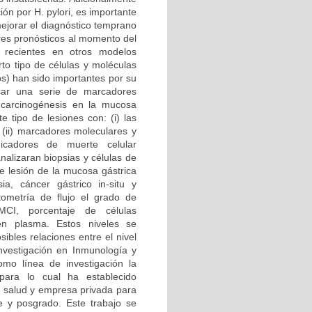
ón por H. pylori, es importante
ejorar el diagnóstico temprano
ores pronósticos al momento del
s recientes en otros modelos
to tipo de células y moléculas
s) han sido importantes por su
icar una serie de marcadores
 carcinogénesis en la mucosa
e tipo de lesiones con: (i) las
; (ii) marcadores moleculares y
dicadores de muerte celular
nalizaran biopsias y células de
de lesión de la mucosa gástrica
asia, cáncer gástrico in-situ y
ometría de flujo el grado de
 MCI, porcentaje de células
 en plasma. Estos niveles se
ibles relaciones entre el nivel
nvestigación en Inmunología y
omo línea de investigación la
 para lo cual ha establecido
e salud y empresa privada para
e y posgrado. Este trabajo se