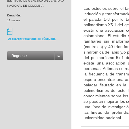
INSTITUTO DE GENETICA UNIVERSIDAD
NACIONAL DE COLOMBIA
Los estudios sobre el fa
inducción y transformaci
Duración:
el paladar,1-8 por lo t
12 meses
polimorfismo X5.1 del g
existir una asociación 
colombiana. El estudio
Descargar resultado de búsqueda
familiares sin malform
(controles) y 40 tríos f
síndromica de labio y/o p
Regresar
del polimorfismo 5x.1 d
existe una asociación p
personas. Adémas se real
la frecuencia de transm
espera encontrar una aso
paladar fisurado en la
polimorfismos de este 
conocimientos sobre los 
se puedan mejorar los se
una línea de investigaci
las lineas de profund
universidad nacional.