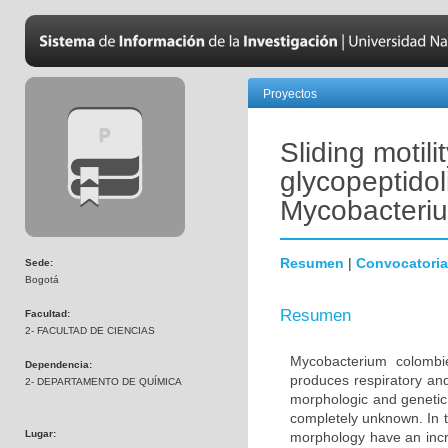
Proyectos
Sliding motili
glycopeptidol
Mycobacteriu
Resumen
|
Convocatoria
Sede:
Bogotá
Resumen
Facultad:
2- FACULTAD DE CIENCIAS
Mycobacterium colombi
Dependencia:
produces respiratory an
2- DEPARTAMENTO DE QUÍMICA
morphologic and genetic 
completely unknown. In t
Lugar:
morphology have an incre