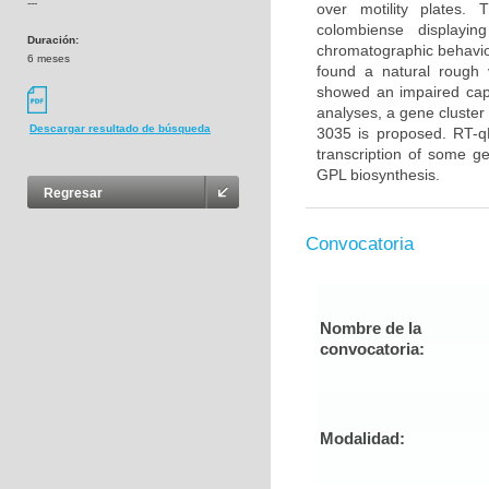
---
over motility plates.
colombiense displayi
Duración:
chromatographic behavior
6 meses
found a natural rough 
showed an impaired capa
analyses, a gene cluster
Descargar resultado de búsqueda
3035 is proposed. RT-qP
transcription of some ge
GPL biosynthesis.
Regresar
Convocatoria
Nombre de la
convocatoria:
Modalidad: