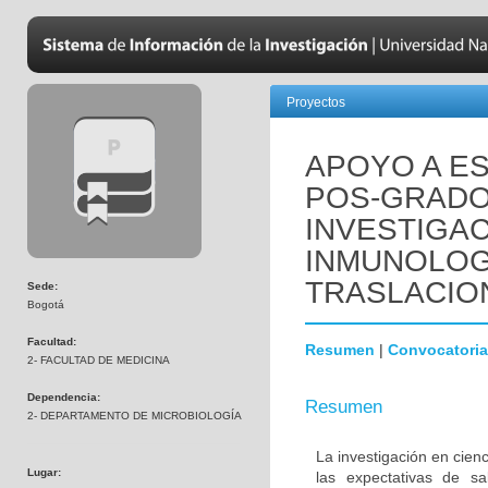
Proyectos
APOYO A ES
POS-GRADO
INVESTIGAC
INMUNOLOGÍ
TRASLACIO
Sede:
Bogotá
Facultad:
Resumen
|
Convocatoria
2- FACULTAD DE MEDICINA
Dependencia:
Resumen
2- DEPARTAMENTO DE MICROBIOLOGÍA
La investigación en cienc
Lugar:
las expectativas de s