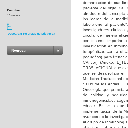
---
demarcación de sus lími
paciente del siglo XXI 
Duración:
alrededor del concepto d
18 meses
los logros de la medic
laboratorio al paciente
investigadores clínicos
Descargar resultado de búsqueda
circular de manera efic
ser insumo importante
investigación en Inmuno
Regresar
terapéuticas contra el 
pequeñas) para frenar el
CÁncer) (Anexo: 1_T
TRASLACIONAL que explo
que se desarrollará en
Medicina Traslacional d
Salud de los Andes. TE
Oncología que permita ad
de calidad y segurid
inmunogenicidad, seguri
cáncer. En vista que 
implementación de la Me
avances de la investigac
el grupo de Inmunología
objetivos a alcanzar den