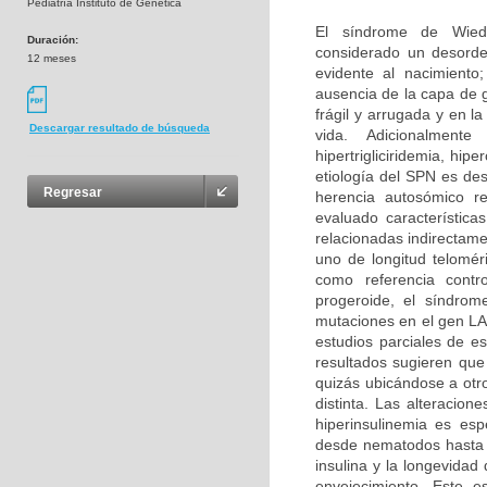
Pediatría Instituto de Genética
El síndrome de Wied
Duración:
considerado un desorde
12 meses
evidente al nacimiento
ausencia de la capa de 
frágil y arrugada y en 
Descargar resultado de búsqueda
vida. Adicionalment
hipertrigliciridemia, hi
etiología del SPN es de
Regresar
herencia autosómico r
evaluado característic
relacionadas indirectame
uno de longitud telomé
como referencia contr
progeroide, el síndrom
mutaciones en el gen LA
estudios parciales de e
resultados sugieren que
quizás ubicándose a otr
distinta. Las alteracion
hiperinsulinemia es es
desde nematodos hasta r
insulina y la longevida
envejecimiento. Este es