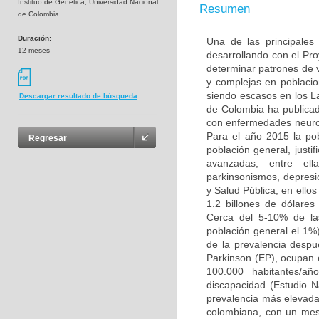
Instituo de Genética, Universidad Nacional
Resumen
de Colombia
Duración:
Una de las principales
12 meses
desarrollando con el Pr
determinar patrones de
y complejas en poblacio
siendo escasos en los L
Descargar resultado de búsqueda
de Colombia ha publicad
con enfermedades neuro
Para el año 2015 la po
Regresar
población general, justi
avanzadas, entre ell
parkinsonismos, depresió
y Salud Pública; en ello
1.2 billones de dólare
Cerca del 5-10% de la
población general el 1%
de la prevalencia desp
Parkinson (EP), ocupan 
100.000 habitantes/añ
discapacidad (Estudio 
prevalencia más elevada 
colombiana, con un mest