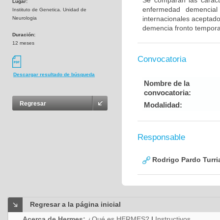
Se comparan las caracte
Lugar:
enfermedad demencial 
Instituto de Genetica. Unidad de
internacionales aceptad
Neurologia
demencia fronto tempora
Duración:
12 meses
Convocatoria
Descargar resultado de búsqueda
Nombre de la
convocatoria:
Regresar
Modalidad:
Responsable
Rodrigo Pardo Turri
Regresar a la página inicial
Acerca de Hermes:
¿Qué es HERMES?
|
Instructivos