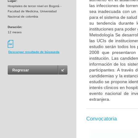
Lugar:
las infecciones de torren
Hospitales de tercer nivel en Bogotá -
sea inadecuada con un i
Facultad de Medicina, Universidad
Nacional de colombia
para el sistema de salud
su tendencia durante 
Duración:
instituciones para poder 
12 meses
Metodología Se desarrol
las UCIs de institucion
estudio serán todos los 
2008 que presentaron c
Descargar resultado de búsqueda
institución. Las candide
información de los siste
participantes. A través
Regresar
candidemias y la estanc
estudio se propone ident
interés clínicos en hosp
evento nacional de inve
extranjera.
Convocatoria