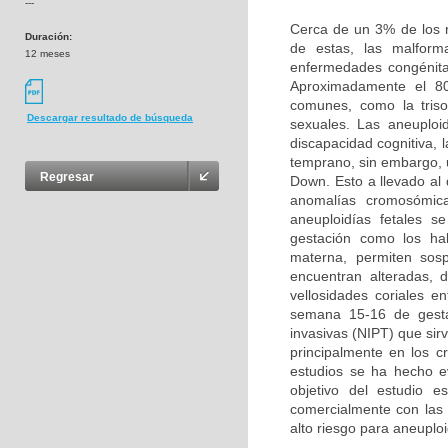
---
Cerca de un 3% de los r
Duración:
de estas, las malforma
12 meses
enfermedades congénita
Aproximadamente el 8
comunes, como la tris
Descargar resultado de búsqueda
sexuales. Las aneuploi
discapacidad cognitiva, 
temprano, sin embargo, 
Regresar
Down. Esto a llevado al 
anomalías cromosómic
aneuploidías fetales s
gestación como los hal
materna, permiten sosp
encuentran alteradas,
vellosidades coriales 
semana 15-16 de gesta
invasivas (NIPT) que sir
principalmente en los 
estudios se ha hecho ev
objetivo del estudio 
comercialmente con las 
alto riesgo para aneuploi