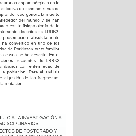
 neuronas dopaminérgicas en la
e selectiva de esas neuronas es
mprender qué genera la muerte
 alrededor del mundo y se han
ado con la fisiopatología de la
entemente descritos es LRRK2,
de presentación, absolutamente
e ha convertido en uno de los
ad de Parkinson tanto familiar
os casos se ha descrito. En el
taciones frecuentes de LRRK2
ombianos con enfermedad de
la población. Para el análisis
de digestión de los fragmentos
 la mutación.
ULO A LA INVESTIGACIÓN A
DISCIPLINARIOS
OYECTOS DE POSTGRADO Y