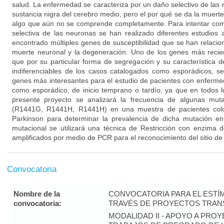
salud. La enfermedad se caracteriza por un daño selectivo de las
sustancia nigra del cerebro medio, pero el por qué se da la muert
algo que aún no se comprende completamente. Para intentar co
selectiva de las neuronas se han realizado diferentes estudios
encontrado múltiples genes de susceptibilidad que se han relacion
muerte neuronal y la degeneración. Uno de los genes más reci
que por su particular forma de segregación y su característica 
indiferenciables de los casos catalogados como esporádicos, s
genes más interesantes para el estudio de pacientes con enfermed
como esporádico, de inicio temprano o tardío, ya que en todos l
presente proyecto se analizará la frecuencia de algunas mu
(R1441G, R1441H, R1441H) en una muestra de pacientes col
Parkinson para determinar la prevalencia de dicha mutación en 
mutacional se utilizará una técnica de Restricción con enzima 
amplificados por medio de PCR para el reconocimiento del sitio de
Convocatoria
Nombre de la
CONVOCATORIA PARA EL ESTÍM
convocatoria:
TRAVÉS DE PROYECTOS TRANS
MODALIDAD II - APOYO A PR