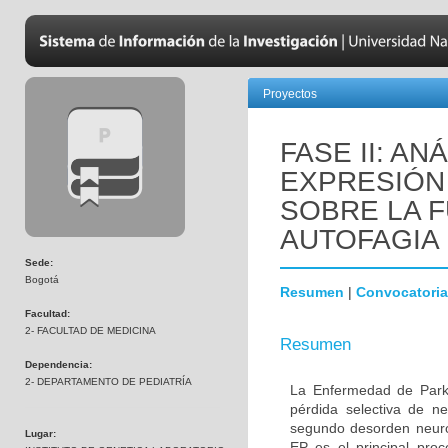
Proyectos
FASE II: AN
EXPRESIÓN 
SOBRE LA F
AUTOFAGIA
Sede:
Bogotá
Resumen
|
Convocatoria
Facultad:
2- FACULTAD DE MEDICINA
Resumen
Dependencia:
2- DEPARTAMENTO DE PEDIATRÍA
La Enfermedad de Parki
pérdida selectiva de n
segundo desorden neur
Lugar:
EP es el principal proc