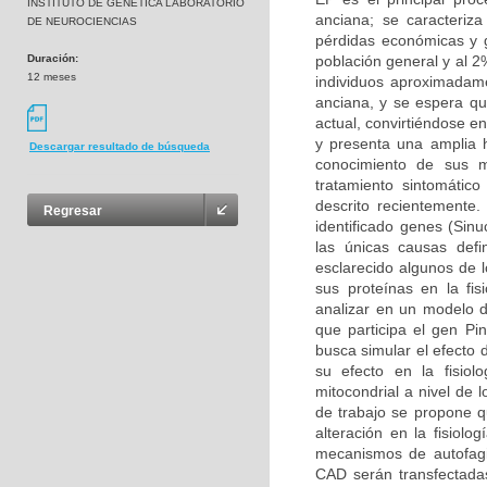
INSTITUTO DE GENETICA LABORATORIO
anciana; se caracteriz
DE NEUROCIENCIAS
pérdidas económicas y g
Duración:
población general y al 
12 meses
individuos aproximadam
anciana, y se espera q
actual, convirtiéndose 
y presenta una amplia h
Descargar resultado de búsqueda
conocimiento de sus m
tratamiento sintomátic
descrito recientemente
Regresar
identificado genes (Sin
las únicas causas def
esclarecido algunos de 
sus proteínas en la fis
analizar en un modelo d
que participa el gen Pin
busca simular el efecto 
su efecto en la fisio
mitocondrial a nivel de 
de trabajo se propone q
alteración en la fisiolo
mecanismos de autofagi
CAD serán transfectadas