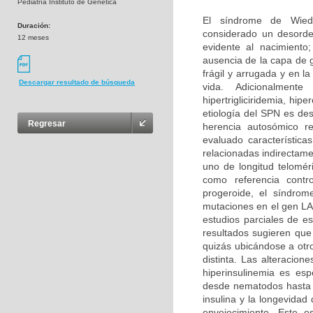
Pediatría Instituto de Genética
El síndrome de Wied
Duración:
considerado un desorde
12 meses
evidente al nacimiento
ausencia de la capa de 
frágil y arrugada y en 
Descargar resultado de búsqueda
vida. Adicionalment
hipertrigliciridemia, hi
etiología del SPN es de
Regresar
herencia autosómico r
evaluado característic
relacionadas indirectame
uno de longitud telomé
como referencia contr
progeroide, el síndrom
mutaciones en el gen LA
estudios parciales de e
resultados sugieren que
quizás ubicándose a otr
distinta. Las alteracion
hiperinsulinemia es es
desde nematodos hasta r
insulina y la longevida
envejecimiento. Este es