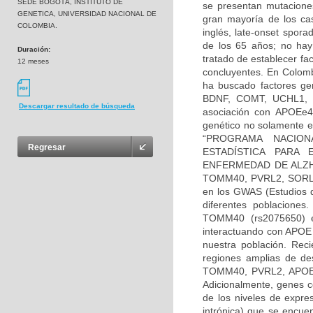
SEDE BOGOTÁ, INSTITUTO DE
se presentan mutacione
GENETICA, UNIVERSIDAD NACIONAL DE
gran mayoría de los ca
COLOMBIA.
inglés, late-onset spor
de los 65 años; no hay
Duración:
tratado de establecer fa
12 meses
concluyentes. En Colomb
ha buscado factores ge
BDNF, COMT, UCHL1, TA
Descargar resultado de búsqueda
asociación con APOEe4 
genético no solamente e
“PROGRAMA NACION
Regresar
ESTADÍSTICA PARA 
ENFERMEDAD DE ALZHEI
TOMM40, PVRL2, SORL1,
en los GWAS (Estudios d
diferentes poblaciones
TOMM40 (rs2075650) e
interactuando con APOE 
nuestra población. Rec
regiones amplias de de
TOMM40, PVRL2, APOE y 
Adicionalmente, genes 
de los niveles de expre
intrónica) que se encue