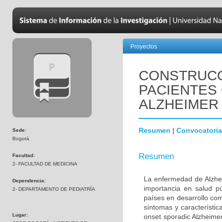
Proyectos
CONSTRUCC
PACIENTES
ALZHEIMER
Resumen
|
Convocatoria
Sede:
Bogotá
Resumen
Facultad:
2- FACULTAD DE MEDICINA
La enfermedad de Alzhei
Dependencia:
importancia en salud p
2- DEPARTAMENTO DE PEDIATRÍA
países en desarrollo co
síntomas y característic
Lugar:
onset sporadic Alzheime