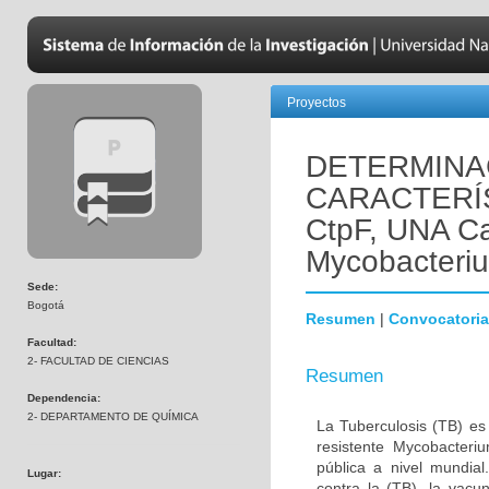
Proyectos
DETERMINA
CARACTERÍ
CtpF, UNA C
Mycobacteriu
Sede:
Bogotá
Resumen
|
Convocatoria
Facultad:
2- FACULTAD DE CIENCIAS
Resumen
Dependencia:
2- DEPARTAMENTO DE QUÍMICA
La Tuberculosis (TB) es
resistente Mycobacteri
pública a nivel mundia
Lugar:
contra la (TB), la vac