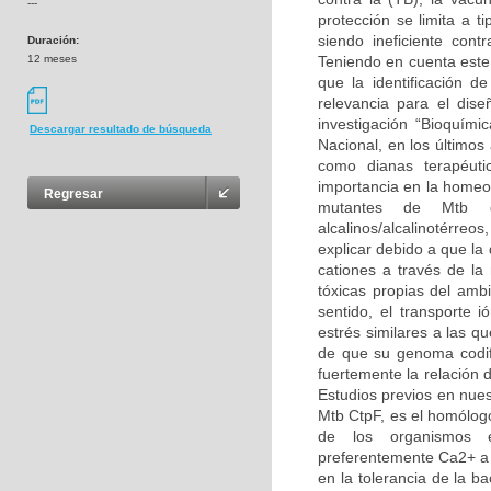
---
protección se limita a t
siendo ineficiente con
Duración:
12 meses
Teniendo en cuenta este 
que la identificación d
relevancia para el dis
investigación “Bioquími
Descargar resultado de búsqueda
Nacional, en los últimos
como dianas terapéuti
importancia en la homeos
Regresar
mutantes de Mtb de
alcalinos/alcalinotérreo
explicar debido a que la
cationes a través de l
tóxicas propias del amb
sentido, el transporte
estrés similares a las q
de que su genoma codif
fuertemente la relación d
Estudios previos en nues
Mtb CtpF, es el homólog
de los organismos e
preferentemente Ca2+ a
en la tolerancia de la b