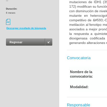
---
mutaciones de IDH1 (3
172) modifican su funció
Duración:
con disminución de nivel
6 meses
mutante en heterocigo
competitivo de &#593;-CG
metilación al fenotipo m
Descargar resultado de búsqueda
asociados a mejor pronós
la respuesta a quimiot
dioxigenasa codificada
Regresar
generando alteraciones m
Convocatoria
Nombre de la
convocatoria:
Modalidad:
Responsable