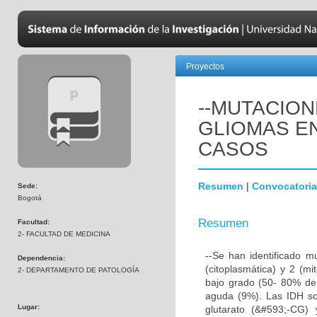
Proyectos
--MUTACION
GLIOMAS EN
CASOS
Resumen
|
Convocatoria
Sede:
Bogotá
Resumen
Facultad:
2- FACULTAD DE MEDICINA
--Se han identificado m
Dependencia:
(citoplasmática) y 2 (mi
2- DEPARTAMENTO DE PATOLOGÍA
bajo grado (50- 80% de 
aguda (9%). Las IDH so
Lugar:
glutarato (&#593;-CG