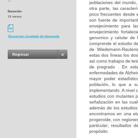
---
poblaciones del mundo,
otra parte, las caracte
Duración:
poco frecuentes desde e
18 meses
son fuente de important
envejecimiento para la
envejecimiento fortalec
Descargar resultado de búsqueda
genomico y celular de 
comprende el estudio d
de Wiedemann-Rautenst
Regresar
estas dos lìneas los dos
asì como trabajos de tes
de pregrado . En est
enfermedades de Alzheim
mayor poder estadìstico
población, lo que a su
implementando. A nivel c
estudios con mutantes p
señalización en las cua
ademàs de los estudios 
encontramos en una eta
progeroide, con regione
particular; resultados
propòsito.