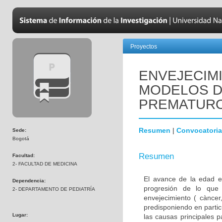
Proyectos
ENVEJECIM
MODELOS D
PREMATUR
Resumen
|
Convocatoria
Sede:
Bogotá
Resumen
Facultad:
2- FACULTAD DE MEDICINA
El avance de la edad e
Dependencia:
progresión de lo que
2- DEPARTAMENTO DE PEDIATRÍA
envejecimiento ( càncer,
predisponiendo en parti
Lugar:
las causas principales 