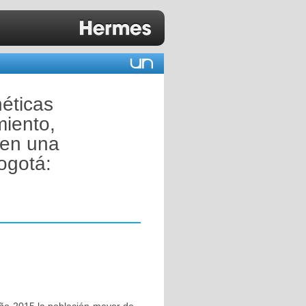
néticas
iento,
 en una
ogotá: