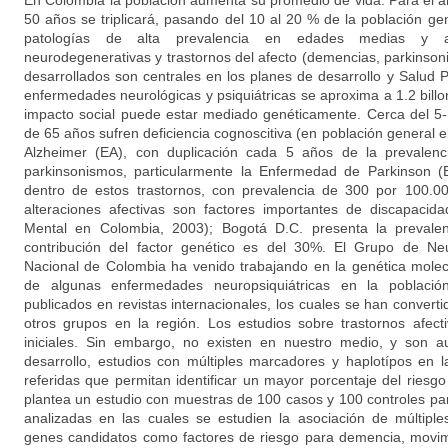
En Colombia la población aumenta su promedio de vida. Para el 
50 años se triplicará, pasando del 10 al 20 % de la población gene
patologías de alta prevalencia en edades medias y a
neurodegenerativas y trastornos del afecto (demencias, parkinson
desarrollados son centrales en los planes de desarrollo y Salud Pú
enfermedades neurológicas y psiquiátricas se aproxima a 1.2 bill
impacto social puede estar mediado genéticamente. Cerca del 
de 65 años sufren deficiencia cognoscitiva (en población general
Alzheimer (EA), con duplicación cada 5 años de la prevalen
parkinsonismos, particularmente la Enfermedad de Parkinson (
dentro de estos trastornos, con prevalencia de 300 por 100.00
alteraciones afectivas son factores importantes de discapacid
Mental en Colombia, 2003); Bogotá D.C. presenta la prevale
contribución del factor genético es del 30%. El Grupo de Neu
Nacional de Colombia ha venido trabajando en la genética molec
de algunas enfermedades neuropsiquiátricas en la població
publicados en revistas internacionales, los cuales se han convert
otros grupos en la región. Los estudios sobre trastornos afec
iniciales. Sin embargo, no existen en nuestro medio, y son 
desarrollo, estudios con múltiples marcadores y haplotípos en 
referidas que permitan identificar un mayor porcentaje del riesg
plantea un estudio con muestras de 100 casos y 100 controles pa
analizadas en las cuales se estudien la asociación de múltipl
genes candidatos como factores de riesgo para demencia, movim