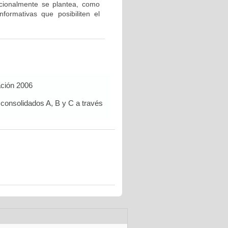
icionalmente se plantea, como
nformativas que posibiliten el
ación 2006
 consolidados A, B y C a través