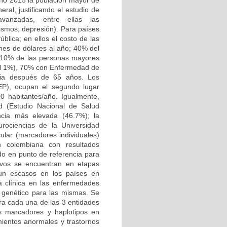
año 2015 la población mayor de
ral, justificando el estudio de
vanzadas, entre ellas las
ismos, depresión). Para países
blica; en ellos el costo de las
ones de dólares al año; 40% del
5-10% de las personas mayores
 el 1%), 70% con Enfermedad de
cia después de 65 años. Los
EP), ocupan el segundo lugar
0 habitantes/año. Igualmente,
ad (Estudio Nacional de Salud
ncia más elevada (46.7%); la
rociencias de la Universidad
ular (marcadores individuales)
n colombiana con resultados
ido en punto de referencia para
tivos se encuentran en etapas
aun escasos en los países en
la clínica en las enfermedades
o genético para las mismas. Se
ra cada una de las 3 entidades
es marcadores y haplotipos en
ientos anormales y trastornos