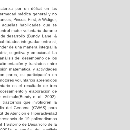
teriza por un déficit en las
nfermedad médica general y no
ances, Pincus, First, & Widiger,
 aquellas habilidades que se
ontrol motor voluntario durante
 de desarrollo (Bundy, Lane, &
abilidades integradas entre sí,
nder de una manera integral la
triz, cognitiva y emocional. La
 análisis del desempeño de los
 alimentación y traslados entre
nsión matemática, y actividades
on pares; su participación en
 motores voluntarios aprendidos
ntario es el resultado de tres
procesamiento y elaboración de
e estimulo(Bundy et al., 2002).
trastornos que involucren la
mplia del Genoma (GWAS) para
it de Atención e Hiperactividad
 presencia de 19 polimorfismos
l Trastorno de Desarrollo de la
0001); a través del análisis