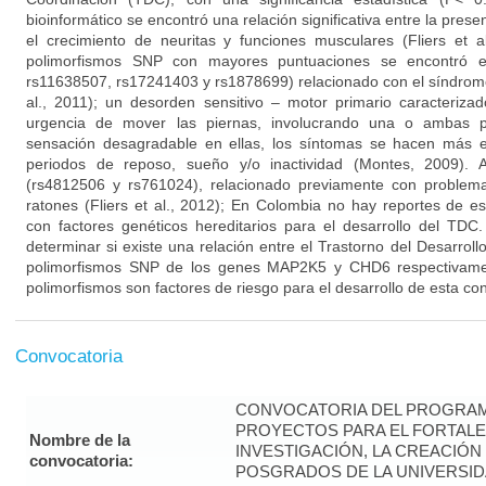
bioinformático se encontró una relación significativa entre la pres
el crecimiento de neuritas y funciones musculares (Fliers et a
polimorfismos SNP con mayores puntuaciones se encontró 
rs11638507, rs17241403 y rs1878699) relacionado con el síndrome
al., 2011); un desorden sensitivo – motor primario caracterizado
urgencia de mover las piernas, involucrando una o ambas 
sensación desagradable en ellas, los síntomas se hacen más 
periodos de reposo, sueño y/o inactividad (Montes, 2009). 
(rs4812506 y rs761024), relacionado previamente con problem
ratones (Fliers et al., 2012); En Colombia no hay reportes de es
con factores genéticos hereditarios para el desarrollo del TDC
determinar si existe una relación entre el Trastorno del Desarrol
polimorfismos SNP de los genes MAP2K5 y CHD6 respectivamen
polimorfismos son factores de riesgo para el desarrollo de esta con
Convocatoria
CONVOCATORIA DEL PROGRAM
PROYECTOS PARA EL FORTALE
Nombre de la
INVESTIGACIÓN, LA CREACIÓN
convocatoria:
POSGRADOS DE LA UNIVERSID