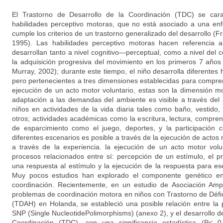
El Trastorno de Desarrollo de la Coordinación (TDC) se carac
habilidades perceptivo motoras, que no está asociado a una e
cumple los criterios de un trastorno generalizado del desarrollo (Fr
1995). Las habilidades perceptivo motoras hacen referencia a
desarrollan tanto a nivel cognitivo—perceptual, como a nivel del c
la adquisición progresiva del movimiento en los primeros 7 años
Murray, 2002); durante este tiempo, el niño desarrolla diferentes h
pero pertenecientes a tres dimensiones establecidas para compre
ejecución de un acto motor voluntario, estas son la dimensión mo
adaptación a las demandas del ambiente es visible a través del
niños en actividades de la vida diaria tales como baño, vestido,
otros; actividades académicas como la escritura, lectura, compre
de esparcimiento como el juego, deportes, y la participación c
diferentes escenarios es posible a través de la ejecución de actos
a través de la experiencia. la ejecución de un acto motor volu
procesos relacionados entre sí: percepción de un estímulo, el 
una respuesta al estímulo y la ejecución de la respuesta para es
Muy pocos estudios han explorado el componente genético en 
coordinación. Recientemente, en un estudio de Asociación A
problemas de coordinación motora en niños con Trastorno de Défic
(TDAH) en Holanda, se estableció una posible relación entre la
SNP (Single NucleotidePolimorphisms) (anexo 2), y el desarrollo de
Coordinación (TDC), con una significancia estadística (P< 0.