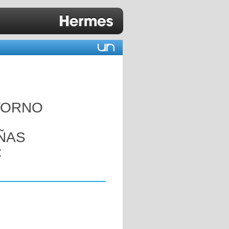
TORNO
ÑAS
: