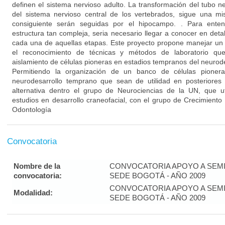
definen el sistema nervioso adulto. La transformación del tubo ne
del sistema nervioso central de los vertebrados, sigue una m
consiguiente serán seguidas por el hipocampo. . Para ente
estructura tan compleja, seria necesario llegar a conocer en detall
cada una de aquellas etapas. Este proyecto propone manejar un 
el reconocimiento de técnicas y métodos de laboratorio que 
aislamiento de células pioneras en estadios tempranos del neurode
Permitiendo la organización de un banco de células pionera
neurodesarrollo temprano que sean de utilidad en posteriores t
alternativa dentro el grupo de Neurociencias de la UN, que ut
estudios en desarrollo craneofacial, con el grupo de Crecimiento
Odontología
Convocatoria
Nombre de la
CONVOCATORIA APOYO A SEMI
convocatoria:
SEDE BOGOTÁ - AÑO 2009
CONVOCATORIA APOYO A SEMI
Modalidad:
SEDE BOGOTÁ - AÑO 2009