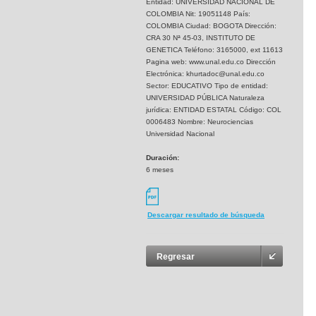
Entidad: UNIVERSIDAD NACIONAL DE
COLOMBIA Nit: 19051148 País:
COLOMBIA Ciudad: BOGOTA Dirección:
CRA 30 Nª 45-03, INSTITUTO DE
GENETICA Teléfono: 3165000, ext 11613
Pagina web: www.unal.edu.co Dirección
Electrónica: khurtadoc@unal.edu.co
Sector: EDUCATIVO Tipo de entidad:
UNIVERSIDAD PÚBLICA Naturaleza
jurídica: ENTIDAD ESTATAL Código: COL
0006483 Nombre: Neurociencias
Universidad Nacional
Duración:
6 meses
Descargar resultado de búsqueda
Regresar