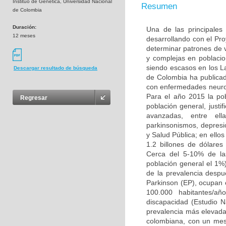
Instituo de Genética, Universidad Nacional
Resumen
de Colombia
Duración:
Una de las principales
12 meses
desarrollando con el Pr
determinar patrones de
y complejas en poblacio
siendo escasos en los L
Descargar resultado de búsqueda
de Colombia ha publicad
con enfermedades neuro
Para el año 2015 la po
Regresar
población general, justi
avanzadas, entre ell
parkinsonismos, depresió
y Salud Pública; en ello
1.2 billones de dólare
Cerca del 5-10% de la
población general el 1%
de la prevalencia desp
Parkinson (EP), ocupan 
100.000 habitantes/añ
discapacidad (Estudio 
prevalencia más elevada 
colombiana, con un mest