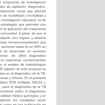
r programas de investigación
les de captación, diagnóstico,
omponente social que permita
es de morbilidad y mortalidad y
e investigación operativa, es de
r estrategias que permitan una
n la aplicación del tratamiento
a comunidad. A pesar de que el
ualquier otro órgano y sistema
sonas inmunocompetentes que
je aumenta hasta en un 60% en
 se ha observado un aumento
nar, de difícil diagnóstico
. Los exámenes convencionales
ario el empleo de metodologías
El objetivo de este proyecto es
les en el diagnóstico de la TB-
ásicas y clínicas. En el presente
ulares PCR multiplex IS6110 ¿
para el diagnóstico de la TB
nocimiento sobre el diagnóstico
cialidad médico quirúrgica y un
 Además los resultados serán
sí como en una publicación en