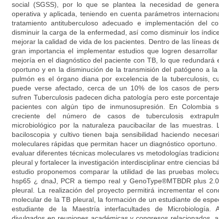
social (SGSS), por lo que se plantea la necesidad de genera
operativa y aplicada, teniendo en cuenta parámetros internaciona
tratamiento antituberculoso adecuado e implementación del c
disminuir la carga de la enfermedad, así como disminuir los índic
mejorar la calidad de vida de los pacientes. Dentro de las líneas d
gran importancia el implementar estudios que logren desarrolla
mejoría en el diagnóstico del paciente con TB, lo que redundará e
oportuno y en la disminución de la transmisión del patógeno a l
pulmón es el órgano diana por excelencia de la tuberculosis, c
puede verse afectado, cerca de un 10% de los casos de per
sufren Tuberculosis padecen dicha patología pero este porcenta
pacientes con algún tipo de inmunosupresión. En Colombia
creciente del número de casos de tuberculosis extrapulmo
microbiológico por la naturaleza paucibacilar de las muestras
baciloscopia y cultivo tienen baja sensibilidad haciendo neces
moleculares rápidas que permitan hacer un diagnóstico oportuno. 
evaluar diferentes técnicas moleculares vs metodologías tradiciona
pleural y fortalecer la investigación interdisciplinar entre ciencias b
estudio proponemos comparar la utilidad de las pruebas molec
hsp65 ¿ dnaJ, PCR a tiempo real y GenoType®MTBDR plus 2.0, 
pleural. La realización del proyecto permitirá incrementar el co
molecular de la TB pleural, la formación de un estudiante de espe
estudiante de la Maestría interfacultades de Microbiología.
divulgados en reuniones académicas y congresos relacionados, a