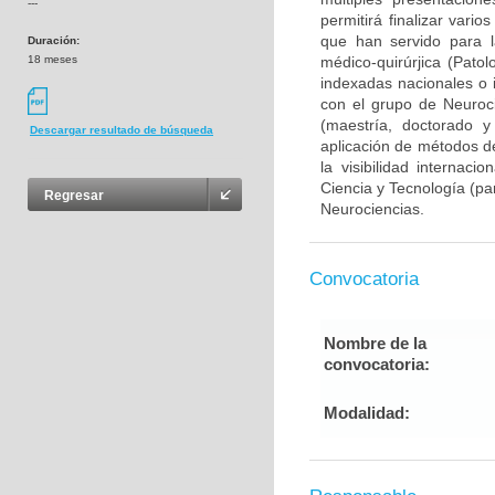
---
permitirá finalizar var
que han servido para l
Duración:
18 meses
médico-quirúrjica (Pato
indexadas nacionales o i
con el grupo de Neuroc
(maestría, doctorado y
Descargar resultado de búsqueda
aplicación de métodos de
la visibilidad internaci
Ciencia y Tecnología (pa
Regresar
Neurociencias.
Convocatoria
Nombre de la
convocatoria:
Modalidad: