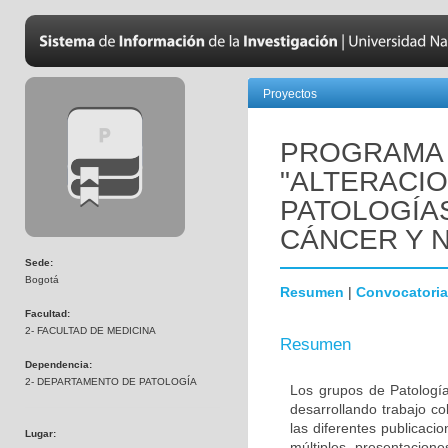
Proyectos
PROGRAMA 
"ALTERACI
PATOLOGÍA
CÁNCER Y 
Sede:
Bogotá
Resumen
|
Convocatoria
Facultad:
2- FACULTAD DE MEDICINA
Resumen
Dependencia:
2- DEPARTAMENTO DE PATOLOGÍA
Los grupos de Patología
desarrollando trabajo c
las diferentes publicaci
Lugar:
múltiples presentacion