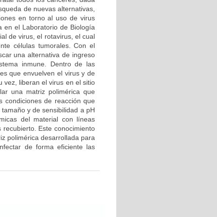
úsqueda de nuevas alternativas,
iones en torno al uso de virus
a en el Laboratorio de Biología
 de virus, el rotavirus, el cual
ente células tumorales. Con el
scar una alternativa de ingreso
sistema inmune. Dentro de las
ces que envuelven el virus y de
ez, liberan el virus en el sitio
llar una matriz polimérica que
las condiciones de reacción que
e tamaño y de sensibilidad a pH
ímicas del material con líneas
s recubierto. Este conocimiento
riz polimérica desarrollada para
infectar de forma eficiente las