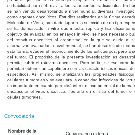
su habilidad para sobrevivir a los tratamientos tradicionales. En b
se han venido desarrollando a nivel mundial, diversas investigac
como agentes oncolíticos. Estudios realizados en la última décad
Molecular de Virus, han dado lugar a la selección de un tipo especial
se ha demostrado in vitro que infecta, replica y lisa eficientem
objetivo de avanzar en los ensayos in vivo, se hace necesario bu
del rotavirus oncolítico al organismo, en la que se eluda al 
alternativas evaluadas a nivel mundial, se han desarrollado matri
esta forma, evaden el reconocimiento de los anticuerpos, pero a su v
del tumor. El propósito de la presente investigación es desarro
permita cubrir el rotavirus oncolítico. Para tal fin, se evaluarán 
permitan obtener un copolímero con las características iónicas, d
específicos. Así mismo, se analizarán las propiedades fisicoqu
celulares tumorales y se evaluará la capacidad infecciosa del viru
es importante en cuanto permitirá inferir el uso potencial de la mat
encapsular el virus oncolítico, liberarlo en el sitio del tumor e 
células tumorales.
Convocatoria
Nombre de la
Convocatoria externa