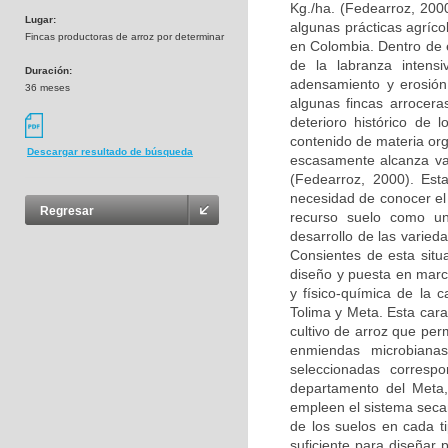
Kg./ha. (Fedearroz, 200
Lugar:
algunas prácticas agríco
Fincas productoras de arroz por determinar
en Colombia. Dentro de e
de la labranza intens
Duración:
adensamiento y erosión 
36 meses
algunas fincas arrocera
deterioro histórico de 
contenido de materia org
Descargar resultado de búsqueda
escasamente alcanza val
(Fedearroz, 2000). Est
necesidad de conocer el 
Regresar
recurso suelo como un
desarrollo de las varied
Consientes de esta situ
diseño y puesta en march
y físico-química de la 
Tolima y Meta. Esta cara
cultivo de arroz que per
enmiendas microbianas
seleccionadas corresp
departamento del Meta
empleen el sistema secan
de los suelos en cada ti
suficiente para diseñar 