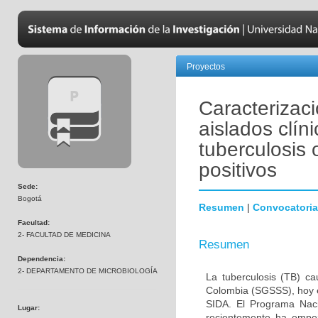
Proyectos
Caracterizaci
aislados clí
tuberculosis 
positivos
Sede:
Bogotá
Resumen
|
Convocatoria
Facultad:
2- FACULTAD DE MEDICINA
Resumen
Dependencia:
2- DEPARTAMENTO DE MICROBIOLOGÍA
La tuberculosis (TB) c
Colombia (SGSSS), hoy e
SIDA. El Programa Nacio
Lugar:
recientemente ha empe