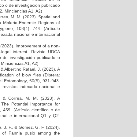
ico o de investigación publicado
2. Minciencias A1, A2)
rrea, M. M. (2023). Spatial and
in Malaria-Endemic Regions of
giene, 108(4), 744. (Artículo
ndexada nacional e internacional
 (2023). Improvement of a non-
legal interest. Revista UDCA
 o de investigación publicado o
 Minciencias A1, A2)
 Albertino Rafael, J. (2023). A
cation of blow flies (Diptera:
al Entomology, 60(5), 931-943.
n revistas indexada nacional e
., & Correa, M. M. (2023). A
The Potential Importance for
 459. (Artículo científico o de
onal e internacional Q1 y Q2.
a, J. P., & Gómez, G. F. (2024).
n of Fannia pusio among the