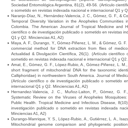
Sociedad Entomológica Argentina, 81(2), 49-56. (Artículo científ
o sometido en revistas indexada nacional e internacional Q1 y Q
Naranjo-Díaz, N., Hernández-Valencia, J. C., Gómez, G. F., & Co
Temporal Diversity Variation in the Anopheles Communities 
Colombia. The American Journal of Tropical Medicine and Hy
científico o de investigación publicado o sometido en revistas i
Q1 y Q2. Minciencias A1, A2)
Maya, A. F., Durango, Y., Gómez-Piñerez, L. M., & Gómez, G. F.
commercial method for DNA extraction from flies of medico-
Actualidad & Divulgación Científica, 26(1). (Artículo científico
sometido en revistas indexada nacional e internacional Q1 y Q2.
Amat, E., Gómez, G. F., López-Rubio, A., Gómez-Piñerez, L. M., &
short fragment of mitochondrial DNA for the taxonomic identifi
Calliphoridae) in northwestern South America. Journal of Medic
(Artículo científico o de investigación publicado o sometido e
internacional Q1 y Q2. Minciencias A1, A2)
Hernandez-Valencia, J. C., Muñoz-Laiton, P., Gómez, G. F
Systematic Review on the Viruses of Anopheles Mosquitoes: 
Public Health. Tropical Medicine and Infectious Disease, 8(10),
investigación publicado o sometido en revistas indexada naci
Minciencias A1, A2)
Durango-Manrique, Y. S., López-Rubio, A., Gutiérrez, L. A., Isaz
Mitochondrial genome comparison and phylogenetic positio