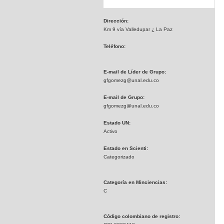
Dirección:
Km 9 vía Valledupar ¿ La Paz
Teléfono:
E-mail de Líder de Grupo:
gfgomezg@unal.edu.co
E-mail de Grupo:
gfgomezg@unal.edu.co
Estado UN:
Activo
Estado en Scienti:
Categorizado
Categoría en Minciencias:
C
Código colombiano de registro: