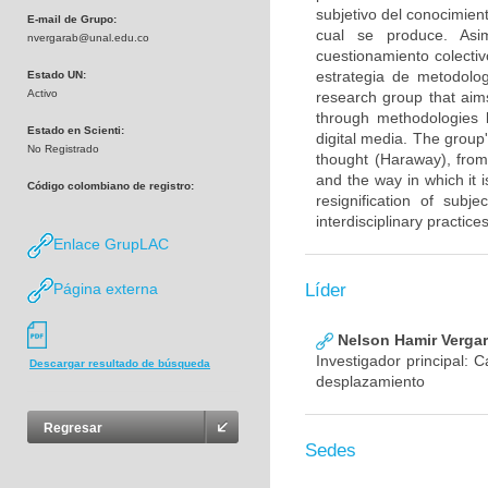
subjetivo del conocimien
E-mail de Grupo:
cual se produce. Asim
nvergarab@unal.edu.co
cuestionamiento colectiv
estrategia de metodolog
Estado UN:
Activo
research group that aim
through methodologies 
Estado en Scienti:
digital media. The group'
No Registrado
thought (Haraway), from
and the way in which it 
Código colombiano de registro:
resignification of subj
interdisciplinary practic
Enlace GrupLAC
Página externa
Líder
Nelson Hamir Vergar
Investigador principal: 
Descargar resultado de búsqueda
desplazamiento
Regresar
Sedes