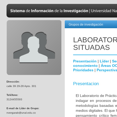
Grupos de investigación
LABORATOR
SITUADAS
Presentación
|
Líder
|
Se
conocimiento
|
Áreas O
Prioridades
|
Perspectiva
Dirección:
Presentacion
calle 39 29-28 Apto. 301
Teléfono:
El Laboratorio de Prácti
3124455593
indagar en procesos de 
metodologías basadas en 
E-mail de Líder de Grupo:
medios digitales. El que
nvergarab@unal.edu.co
pensamiento crítico fem