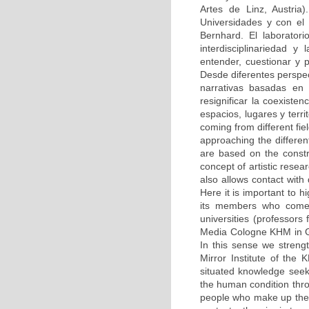
Artes de Linz, Austri
Universidades y con el 
Bernhard. El laboratori
interdisciplinariedad 
entender, cuestionar y 
Desde diferentes perspec
narrativas basadas en 
resignificar la coexisten
espacios, lugares y terr
coming from different fie
approaching the differe
are based on the constru
concept of artistic resear
also allows contact with 
Here it is important to h
its members who come n
universities (professors
Media Cologne KHM in Ger
In this sense we streng
Mirror Institute of the
situated knowledge seek
the human condition throu
people who make up the 