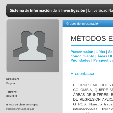
Grupos de investigación
MÉTODOS EN
Presentación
|
Líder
|
Se
conocimiento
|
Áreas O
Prioridades
|
Perspectiva
Presentacion
Dirección:
Bogota
EL GRUPO MÉTODOS E
COLOMBIA, QUIERE S
Teléfono:
ÁREAS DE INTERÉS. B
3165000
DE REGRESIÓN APLIC
OTROS. Nuestro trabaj
E-mail de Líder de Grupo:
internacionales, Direc
lfgrajalesh@unal.edu.co