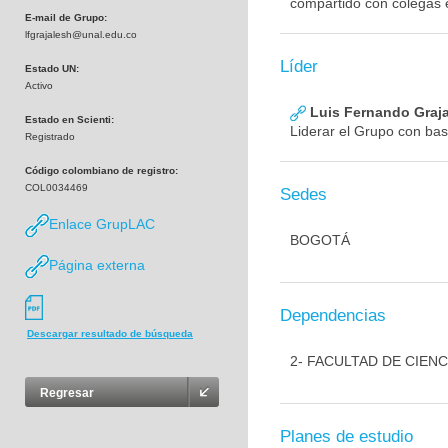
compartido con colegas e
E-mail de Grupo:
lfgrajalesh@unal.edu.co
Líder
Estado UN:
Activo
Luis Fernando Graj
Estado en Scienti:
Liderar el Grupo con bas
Registrado
Código colombiano de registro:
COL0034469
Sedes
Enlace GrupLAC
BOGOTÁ
Página externa
Dependencias
Descargar resultado de búsqueda
2- FACULTAD DE CIENC
Regresar
Planes de estudio