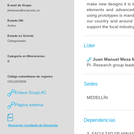
make new designs it is i
E-mail de Grupo:
elements and advanced 
jmmezam@unal.edu.co
using prototypes is manda
our country and around
Estado UN:
Activo
support the local indust
Estado en Scienti:
Categorizado
Líder
Categoría en Minciencias:
Juan Manuel Meza 
B
PI- Research group lead
Código colombiano de registro:
COL0203606
Sedes
Enlace GrupLAC
MEDELLÍN
Página externa
Dependencias
Descargar resultado de búsqueda
3- FACULTAD DE MINA