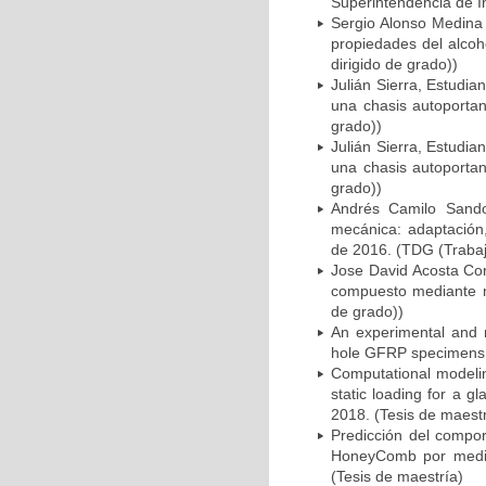
Superintendencia de I
Sergio Alonso Medina 
propiedades del alcoh
dirigido de grado))
Julián Sierra, Estudia
una chasis autoportan
grado))
Julián Sierra, Estudia
una chasis autoportan
grado))
Andrés Camilo Sandov
mecánica: adaptación, 
de 2016. (TDG (Trabajo
Jose David Acosta Cor
compuesto mediante m
de grado))
An experimental and n
hole GFRP specimens. 
Computational modelin
static loading for a 
2018. (Tesis de maestr
Predicción del compo
HoneyComb por medio
(Tesis de maestría)