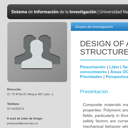
Grupos de investigación
DESIGN OF
STRUCTURE
Presentación
|
Líder
|
Se
conocimiento
|
Áreas O
Prioridades
|
Perspectiva
Dirección:
Presentacion
Cl. 75 #79a-51 Bloque M17 piso -1
Teléfono:
Composite materials ma
57+4255372
properties. Polymeric an
fields, particularly in 
E-mail de Líder de Grupo:
safety factors are curr
jmmezam@unal.edu.co
mechanical behavior whic