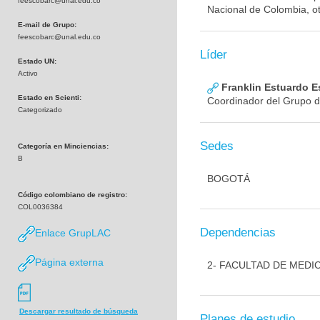
feescobarc@unal.edu.co
Nacional de Colombia, ot
E-mail de Grupo:
feescobarc@unal.edu.co
Líder
Estado UN:
Activo
Franklin Estuardo 
Estado en Scienti:
Coordinador del Grupo d
Categorizado
Sedes
Categoría en Minciencias:
B
BOGOTÁ
Código colombiano de registro:
COL0036384
Dependencias
Enlace GrupLAC
Página externa
2- FACULTAD DE MEDI
Descargar resultado de búsqueda
Planes de estudio