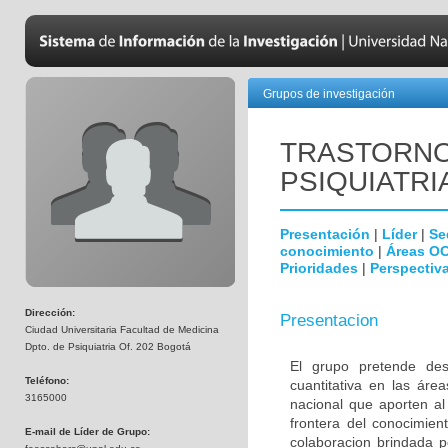
Grupos de investigación
TRASTORNO
PSIQUIATRI
Presentación
|
Líder
|
Se
conocimiento
|
Áreas O
Prioridades
|
Perspectiva
Dirección:
Presentacion
Ciudad Universitaria Facultad de Medicina
Dpto. de Psiquiatria Of. 202 Bogotá
El grupo pretende desa
Teléfono:
cuantitativa en las áre
3165000
nacional que aporten al
frontera del conocimien
E-mail de Líder de Grupo:
colaboracion brindada p