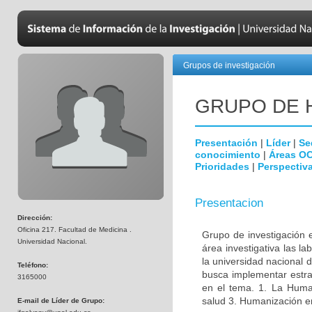
Grupos de investigación
GRUPO DE 
Presentación
|
Líder
|
Se
conocimiento
|
Áreas O
Prioridades
|
Perspectiva
Presentacion
Dirección:
Oficina 217. Facultad de Medicina .
Grupo de investigación 
Universidad Nacional.
área investigativa las l
la universidad nacional 
Teléfono:
busca implementar estrat
3165000
en el tema. 1. La Huma
salud 3. Humanización en 
E-mail de Líder de Grupo: