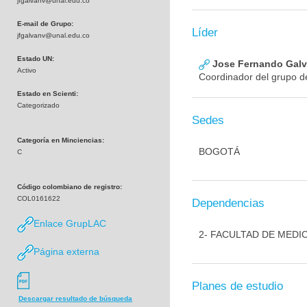
jfgalvanv@unal.edu.co
E-mail de Grupo:
Líder
jfgalvanv@unal.edu.co
Estado UN:
Jose Fernando Galva
Activo
Coordinador del grupo de
Estado en Scienti:
Categorizado
Sedes
Categoría en Minciencias:
BOGOTÁ
C
Código colombiano de registro:
COL0161622
Dependencias
Enlace GrupLAC
2- FACULTAD DE MEDI
Página externa
Planes de estudio
Descargar resultado de búsqueda