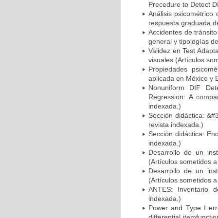
Precedure to Detect DI
Análisis psicométrico
respuesta graduada de 
Accidentes de tránsit
general y tipologías d
Validez en Test Adapta
visuales (Artículos so
Propiedades psicomét
aplicada en México y E
Nonuniform DIF Detec
Regression: A compar
indexada.)
Sección didáctica: &#
revista indexada.)
Sección didáctica: Enc
indexada.)
Desarrollo de un ins
(Artículos sometidos a
Desarrollo de un ins
(Artículos sometidos a
ANTES: Inventario de
indexada.)
Power and Type I err
differential itemfunct