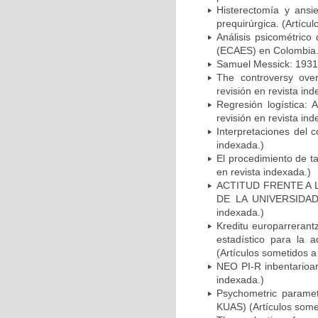
Histerectomía y ansi
prequirúrgica. (Artícu
Análisis psicométrico
(ECAES) en Colombia. (
Samuel Messick: 1931-
The controversy over 
revisión en revista ind
Regresión logística: 
revisión en revista ind
Interpretaciones del 
indexada.)
El procedimiento de ta
en revista indexada.)
ACTITUD FRENTE A 
DE LA UNIVERSIDAD 
indexada.)
Kreditu europarrerantz
estadístico para la a
(Artículos sometidos a
NEO PI-R inbentarioar
indexada.)
Psychometric paramete
KUAS) (Artículos somet