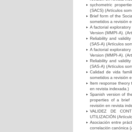
sychometric propertie
(SACS) (Artículos some
Brief form of the Soci
sometidos a revisión e
A factorial explorator
Version (MMPI-A). (Art
Reliability and validi
(SAS-A) (Artículos som
A factorial explorator
Version (MMPI-A). (Art
Reliability and validi
(SAS-A) (Artículos som
Calidad de vida famil
sometidos a revisión e
Item response theory t
en revista indexada.)
Spanish version of th
properties of a brief
revisión en revista ind
VALIDEZ DE CONT
UTILIZACIÓN (Artículo
Asociación entre prác
correlación canónica (