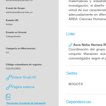
anherrerar@unal.edu.co
matemáticas y estadíst
investigación, el diseñ
E-mail de Grupo:
virtud de sus caracterís
anherrerar@unal.edu.co
adecuadamente en difere
AREA: Ciencias Humanas.
Estado UN:
Activo
Estado en Scienti:
Líder
Categorizado
Aura Nidia Herrera R
Categoría en Minciencias:
Coordinación del grupo.
A1
conjunto Mantener act
coinvestigador según el 
Código colombiano de registro:
COL0013951
Sedes
Enlace GrupLAC
BOGOTÁ
Página externa
Dependencias
Descargar resultado de búsqueda