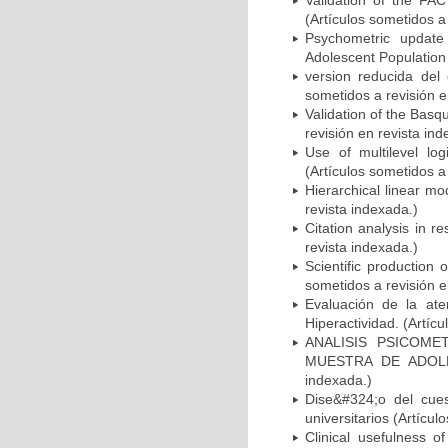
Validation of the FAC
(Artículos sometidos a
Psychometric update
Adolescent Population 
version reducida del 
sometidos a revisión e
Validation of the Bas
revisión en revista ind
Use of multilevel log
(Artículos sometidos a
Hierarchical linear mo
revista indexada.)
Citation analysis in r
revista indexada.)
Scientific production
sometidos a revisión e
Evaluación de la ate
Hiperactividad. (Artícu
ANALISIS PSICOME
MUESTRA DE ADOLES
indexada.)
Dise&#324;o del cues
universitarios (Artícul
Clinical usefulness o