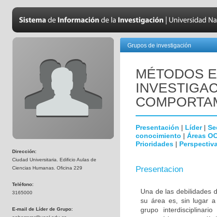
Grupos de investigación
MÉTODOS E
INVESTIGAC
COMPORTAM
Presentación
|
Líder
|
Se
conocimiento
|
Áreas O
Prioridades
|
Perspectiva
Dirección:
Ciudad Universitaria. Edificio Aulas de
Presentacion
Ciencias Humanas. Oficina 229
Teléfono:
Una de las debilidades d
3165000
su área es, sin lugar a
grupo interdisciplinar
E-mail de Líder de Grupo: