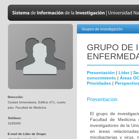
Grupos de investigación
GRUPO DE 
ENFERMEDA
Presentación
|
Líder
|
Se
conocimiento
|
Áreas O
Prioridades
|
Perspectiva
Dirección:
Presentacion
Ciudad Universitaria, Edificio 471, cuarto
piso, Facultad de Medicina
El grupo de investigac
Teléfono:
Facultad de Medicina 
3165000
investigadores de la Uni
en áreas relacionada
E-mail de Líder de Grupo:
micobacterias y virus, 