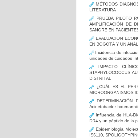
MÉTODOS DIAGNÓST
LITERATURA
PRUEBA PILOTO PA
AMPLIFICACIÓN DE 
SANGRE EN PACIENTES
EVALUACIÓN ECON
EN BOGOTÁ Y UN ANÁL
Incidencia de infecci
unidades de cuidados In
IMPACTO CLÍNIC
STAPHYLOCOCCUS AUR
DISTRITAL
¿CUÁL ES EL PERF
MICROORGANISMOS ID
DETERMINACIÓN D
Acinetobacter bauman
Influencia de HLA-DM
DR4 y un péptido de la p
Epidemiología Molecu
IS6110, SPOLIGOTYPING