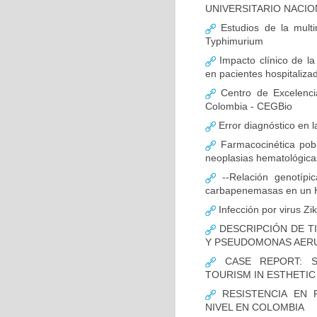
UNIVERSITARIO NACIO
Estudios de la multir
Typhimurium
Impacto clínico de la
en pacientes hospitaliz
Centro de Excelenci
Colombia - CEGBio
Error diagnóstico en 
Farmacocinética pobl
neoplasias hematológicas
--Relación genotípi
carbapenemasas en un Ho
Infección por virus Zi
DESCRIPCIÓN DE T
Y PSEUDOMONAS AERU
CASE REPORT: S
TOURISM IN ESTHETI
RESISTENCIA EN 
NIVEL EN COLOMBIA