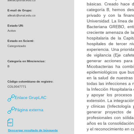
allealc@unal.edu.co
básicas. Creado hace d
categoría B, hemos desa
E-mail de Grupo:
privado y con la finan
allealc@unal.edu.co
Universidad. La línea de
Estado UN:
Bacteriana GREBO, enti
Activo
creciente amenaza de la 
hospitalaria de la Capi
Estado en Scienti:
hospitales de tercer n
Categorizado
experiencia. Una priorid
de vigilancia (Eje caf
generar acciones para
Categoría en Minciencias:
Micobacterias ha combi
B
epidemiológicos que bu
en la salud de nuestras
Código colombiano de registro:
todas las infecciones a 
COL0047771
la Infección Hospitalari
y apoyar los procesos 
Enlace GrupLAC
extensión. La integració
y clínicas (Infectología
Página externa
generar proyectos de
profesionales con sólid
años es la consolidación
y el reconocimiento en c
Descargar resultado de búsqueda