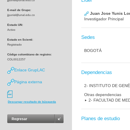
Líder
jjyunisl@unal.edu.co
E-mail de Grupo:
Juan Jose Yunis L
jjyunisl@unal.edu.co
Investigador Principal
Estado UN:
Activo
Sedes
Estado en Scienti:
Registrado
BOGOTÁ
Código colombiano de registro:
COL0012257
Enlace GrupLAC
Dependencias
Página externa
2- INSTITUTO DE GEN
Otras dependencias
2- FACULTAD DE ME
Descargar resultado de búsqueda
Planes de estudio
Regresar