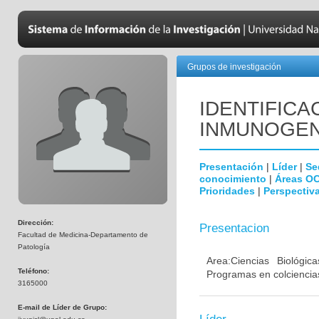
Grupos de investigación
IDENTIFICA
INMUNOGEN
Presentación
|
Líder
|
Se
conocimiento
|
Áreas O
Prioridades
|
Perspectiva
Dirección:
Presentacion
Facultad de Medicina-Departamento de
Patología
Area:Ciencias Biológi
Teléfono:
Programas en colciencias
3165000
E-mail de Líder de Grupo: