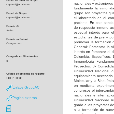
E-mail de Líder de Grupo:
nacionales y extranjeros
caparral@unal.edu.co
fundamenta la inmunidad
grupo son proyectos que 
E-mail de Grupo:
el laboratorio en el c
caparral@unal.edu.co
paciente. En este sentid
Estado UN:
de respuesta inmune asoc
Activo
especial interés para e
estudiantes de pre y po
Estado en Scienti:
promover la formación 
Categorizado
General: Fomentar la vi
interés en fomentar el d
Colombia. Específicos: 
Categoría en Minciencias:
B
Inmunología Fundamen
Proyectos. 3- Consolida
Universidad Nacional q
Código colombiano de registro:
equipamiento necesario p
COL0100636
Molecular y la Bioquímica
en medicina experimen
Enlace GrupLAC
congresos el intercambi
nacionales e internac
Página externa
Universidad Nacional su
grado a los proyectos de
a la formación de nuevo