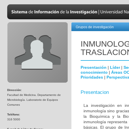
Grupos de investigación
INMUNOLOGÍ
TRASLACIO
Presentación
|
Líder
|
Se
conocimiento
|
Áreas O
Prioridades
|
Perspectiva
Dirección:
Presentacion
Facultad de Medicina. Departamento de
Microbiología. Laboratorio de Equipos
Comunes
La investigación en i
inmunología sino gracias
Teléfono:
la Bioquímica y la Biol
316 5000
inmunología representa u
básicas. El grupo de In