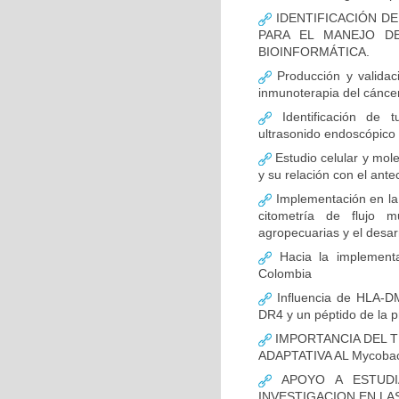
IDENTIFICACIÓN D
PARA EL MANEJO D
BIOINFORMÁTICA.
Producción y validac
inmunoterapia del cánce
Identificación de 
ultrasonido endoscópico
Estudio celular y mol
y su relación con el ante
Implementación en la
citometría de flujo m
agropecuarias y el desar
Hacia la implementa
Colombia
Influencia de HLA-DM
DR4 y un péptido de la p
IMPORTANCIA DEL T
ADAPTATIVA AL Mycobact
APOYO A ESTUDI
INVESTIGACION EN LA