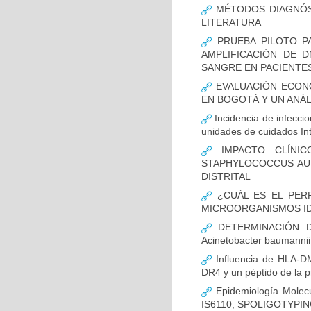
MÉTODOS DIAGNÓST
LITERATURA
PRUEBA PILOTO PA
AMPLIFICACIÓN DE 
SANGRE EN PACIENTES
EVALUACIÓN ECON
EN BOGOTÁ Y UN ANÁL
Incidencia de infecci
unidades de cuidados In
IMPACTO CLÍNIC
STAPHYLOCOCCUS AUR
DISTRITAL
¿CUÁL ES EL PERF
MICROORGANISMOS ID
DETERMINACIÓN D
Acinetobacter bauman
Influencia de HLA-DM
DR4 y un péptido de la p
Epidemiología Molecu
IS6110, SPOLIGOTYPING