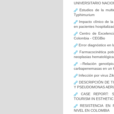
UNIVERSITARIO NACIO
Estudios de la multir
Typhimurium
Impacto clínico de la
en pacientes hospitaliz
Centro de Excelenci
Colombia - CEGBio
Error diagnóstico en 
Farmacocinética pobl
neoplasias hematológicas
--Relación genotípi
carbapenemasas en un Ho
Infección por virus Zi
DESCRIPCIÓN DE T
Y PSEUDOMONAS AERU
CASE REPORT: S
TOURISM IN ESTHETI
RESISTENCIA EN 
NIVEL EN COLOMBIA