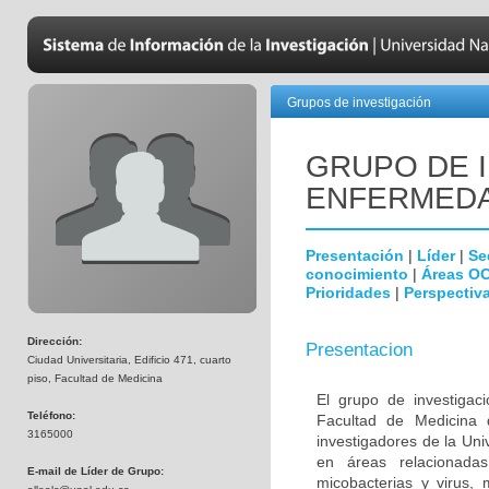
Grupos de investigación
GRUPO DE 
ENFERMEDA
Presentación
|
Líder
|
Se
conocimiento
|
Áreas O
Prioridades
|
Perspectiva
Dirección:
Presentacion
Ciudad Universitaria, Edificio 471, cuarto
piso, Facultad de Medicina
El grupo de investigac
Teléfono:
Facultad de Medicina 
3165000
investigadores de la Uni
en áreas relacionada
E-mail de Líder de Grupo:
micobacterias y virus, 