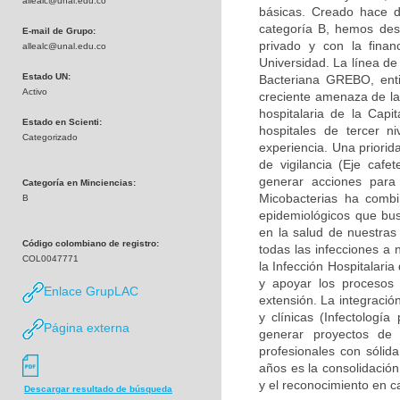
allealc@unal.edu.co
básicas. Creado hace d
categoría B, hemos desa
E-mail de Grupo:
privado y con la finan
allealc@unal.edu.co
Universidad. La línea de
Estado UN:
Bacteriana GREBO, enti
Activo
creciente amenaza de la 
hospitalaria de la Capi
Estado en Scienti:
hospitales de tercer n
Categorizado
experiencia. Una priorid
de vigilancia (Eje caf
generar acciones para
Categoría en Minciencias:
Micobacterias ha combi
B
epidemiológicos que bu
en la salud de nuestras
Código colombiano de registro:
todas las infecciones a 
COL0047771
la Infección Hospitalari
y apoyar los procesos 
Enlace GrupLAC
extensión. La integració
y clínicas (Infectología
Página externa
generar proyectos de
profesionales con sólid
años es la consolidación
y el reconocimiento en c
Descargar resultado de búsqueda