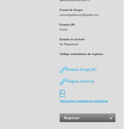
waoteror@unal.edu.co
E-mail de Grupo:
cancergastricoun@gmail.com
Estado UN:
Activo
Estado en Scienti:
No Registrado
Código colombiano de registro:
Enlace GrupLAC
Página externa
Descargar resultado de búsqueda
Regresar