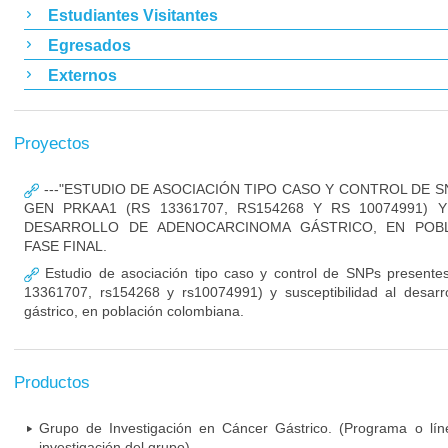
Estudiantes Visitantes
Egresados
Externos
Proyectos
---"ESTUDIO DE ASOCIACIÓN TIPO CASO Y CONTROL DE 
GEN PRKAA1 (RS 13361707, RS154268 Y RS 10074991) Y
DESARROLLO DE ADENOCARCINOMA GÁSTRICO, EN POBL
FASE FINAL.
Estudio de asociación tipo caso y control de SNPs present
13361707, rs154268 y rs10074991) y susceptibilidad al desar
gástrico, en población colombiana.
Productos
Grupo de Investigación en Cáncer Gástrico. (Programa o lí
investigación del grupo)