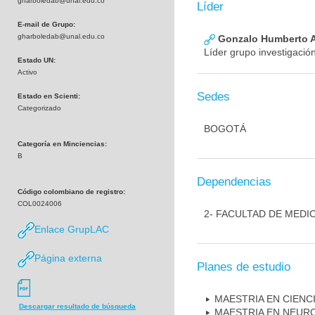
gharboledab@unal.edu.co
Líder
E-mail de Grupo:
gharboledab@unal.edu.co
Gonzalo Humberto A
Líder grupo investigació
Estado UN:
Activo
Sedes
Estado en Scienti:
Categorizado
BOGOTÁ
Categoría en Minciencias:
B
Dependencias
Código colombiano de registro:
COL0024006
2- FACULTAD DE MEDI
Enlace GrupLAC
Página externa
Planes de estudio
MAESTRIA EN CIENC
Descargar resultado de búsqueda
MAESTRIA EN NEUR