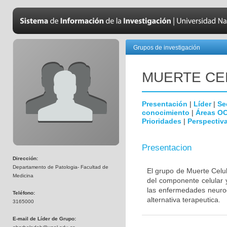
Grupos de investigación
MUERTE CE
Presentación
|
Líder
|
Se
conocimiento
|
Áreas O
Prioridades
|
Perspectiva
Presentacion
Dirección:
Departamento de Patologia- Facultad de
El grupo de Muerte Celul
Medicina
del componente celular 
las enfermedades neurod
Teléfono:
alternativa terapeutica.
3165000
E-mail de Líder de Grupo: