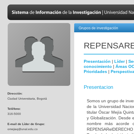
Grupos de investigación
REPENSAR
Presentación
|
Líder
|
Se
conocimiento
|
Áreas O
Prioridades
|
Perspectiva
Presentacion
Dirección:
Ciudad Universitaria, Bogotá
Somos un grupo de invest
de la Universidad Nacio
Teléfono:
titular Óscar Mejía Quint
316-5000
y Globalización. Desde 
nombre más acorde co
E-mail de Líder de Grupo:
REPENSARelDERECHO es u
omejiaq@unal.edu.co