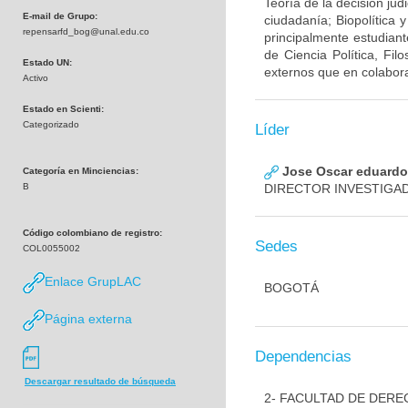
Teoría de la decisión jud
E-mail de Grupo:
ciudadanía; Biopolítica 
repensarfd_bog@unal.edu.co
principalmente estudian
de Ciencia Política, Fil
Estado UN:
externos que en colabora
Activo
Estado en Scienti:
Categorizado
Líder
Jose Oscar eduardo
Categoría en Minciencias:
B
DIRECTOR INVESTIGA
Código colombiano de registro:
Sedes
COL0055002
Enlace GrupLAC
BOGOTÁ
Página externa
Dependencias
Descargar resultado de búsqueda
2- FACULTAD DE DERE