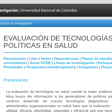
Grupos de investigación
EVALUACIÓN DE TECNOLOGÍAS
POLÍTICAS EN SALUD
Presentación
|
Líder
|
Sedes
|
Dependencias
|
Planes de estudi
conocimiento
|
Áreas OCDE
|
Líneas de Investigación
|
Enfoque
Prioridades
|
Perspectiva interdisciplinaria
|
Integrantes
|
Proye
Presentacion
La evaluación de tecnologías en salud usando la mejor evidenci
ética busca dar información a los generadores de políticas p
continúo desarrollo de nuevas tecnologías diagnósticas, 
administrativo organizacionales en salud hace que la evaluación 
utilidad, eficacia, efectividad, seguridad y eficiencia sea una ne