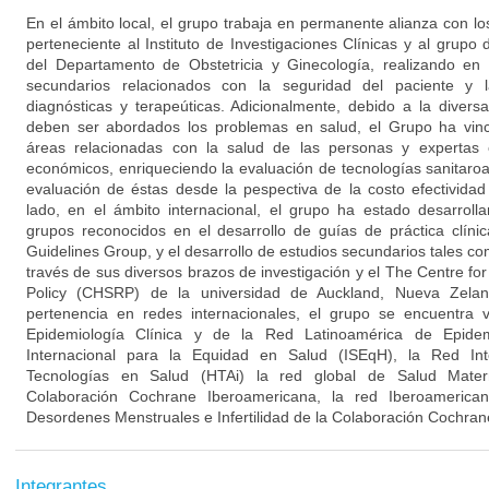
En el ámbito local, el grupo trabaja en permanente alianza con l
perteneciente al Instituto de Investigaciones Clínicas y al grupo
del Departamento de Obstetricia y Ginecología, realizando en 
secundarios relacionados con la seguridad del paciente y l
diagnósticas y terapeúticas. Adicionalmente, debido a la divers
deben ser abordados los problemas en salud, el Grupo ha vinc
áreas relacionadas con la salud de las personas y expertas e
económicos, enriqueciendo la evaluación de tecnologías sanitaro
evaluación de éstas desde la pespectiva de la costo efectividad
lado, en el ámbito internacional, el grupo ha estado desarroll
grupos reconocidos en el desarrollo de guías de práctica clín
Guidelines Group, y el desarrollo de estudios secundarios tales 
través de sus diversos brazos de investigación y el The Centre f
Policy (CHSRP) de la universidad de Auckland, Nueva Zelan
pertenencia en redes internacionales, el grupo se encuentra 
Epidemiología Clínica y de la Red Latinoamérica de Epidemi
Internacional para la Equidad en Salud (ISEqH), la Red Int
Tecnologías en Salud (HTAi) la red global de Salud Mater
Colaboración Cochrane Iberoamericana, la red Iberoameric
Desordenes Menstruales e Infertilidad de la Colaboración Cochran
Integrantes