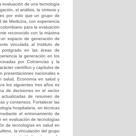
La evaluación de una tecnología
ación, el análisis, la síntesis y
, es por esto que un grupo de
ad de Medicina, con experiencia
 colombiano para la evaluación
ente reconocido con la máxima
e un espacio de generación de
nte vinculada al Instituto de
e postgrado en las áreas de
xperiencia la generación en los
ocinadas por Colciencias y la
rácter científico y capítulos de
 en presentaciones nacionales e
en salud, Economía en salud y
ara los siguientes tres años es
oma de decisiones en el sector
as actualizadas de resumen de
ías y consensos. Fortalecer las
ología hospitalaria, en técnicas
 mediante el entrenamiento de
ón en evaluación de tecnologías
ción de tecnologías en salud en
ltimo, la vinculación del grupo