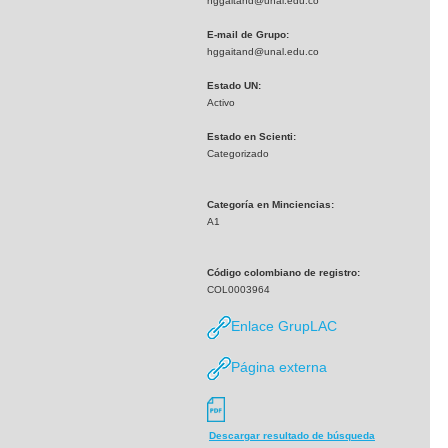
hggaitand@unal.edu.co
E-mail de Grupo:
hggaitand@unal.edu.co
Estado UN:
Activo
Estado en Scienti:
Categorizado
Categoría en Minciencias:
A1
Código colombiano de registro:
COL0003964
Enlace GrupLAC
Página externa
Descargar resultado de búsqueda