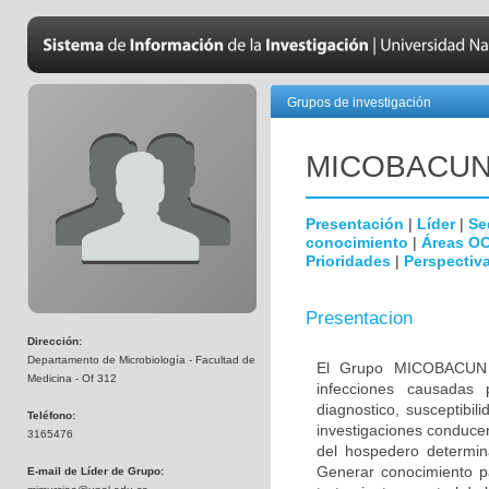
Grupos de investigación
MICOBAC­U
Presentación
|
Líder
|
Se
conocimiento
|
Áreas O
Prioridades
|
Perspectiva
Presentacion
Dirección:
Departamento de Microbiología - Facultad de
El Grupo MICOBACUN e
Medicina - Of 312
infecciones causadas 
diagnostico, susceptibil
Teléfono:
investigaciones conducen
3165476
del hospedero determina
Generar conocimiento pa
E-mail de Líder de Grupo: