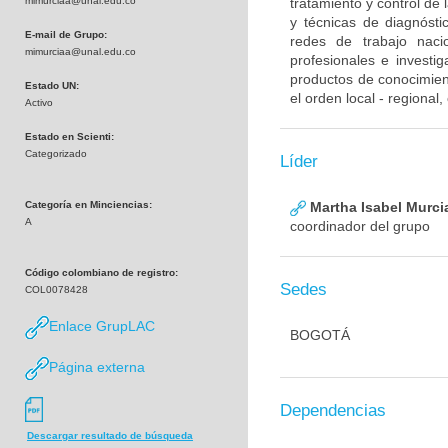
mimurciaa@unal.edu.co
tratamiento y control de
y técnicas de diagnósti
E-mail de Grupo:
redes de trabajo naci
mimurciaa@unal.edu.co
profesionales e investig
productos de conocimient
Estado UN:
el orden local - regional
Activo
Estado en Scienti:
Categorizado
Líder
Categoría en Minciencias:
Martha Isabel Murci
A
coordinador del grupo
Código colombiano de registro:
Sedes
COL0078428
Enlace GrupLAC
BOGOTÁ
Página externa
Dependencias
Descargar resultado de búsqueda