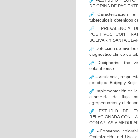
--ESTUDIO PILOTO
DE ORINA DE PACIENT
Caracterización fen
tuberculosis obtenidos de
--PREVALENCIA D
POSITIVOS CON TRA
BOLIVAR Y SANTA CLA
Detección de niveles
diagnóstico clínico de tu
Deciphering the vir
colombiense
--Virulencia, respues
genotipos Beijing y Beij
Implementación en la
citometría de flujo m
agropecuarias y el desar
ESTUDIO DE EXP
RELACIONADA CON LA
CON APLASIA MEDULA
--Consenso colombia
Optimización del Uso d