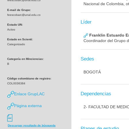
feescobarc@unal.edu.co
Nacional de Colombia, ot
E-mail de Grupo:
feescobarc@unal.edu.co
Líder
Estado UN:
Activo
Franklin Estuardo 
Estado en Scienti:
Coordinador del Grupo d
Categorizado
Sedes
Categoría en Minciencias:
B
BOGOTÁ
Código colombiano de registro:
COL0036384
Dependencias
Enlace GrupLAC
Página externa
2- FACULTAD DE MEDI
Descargar resultado de búsqueda
Planes de estudio