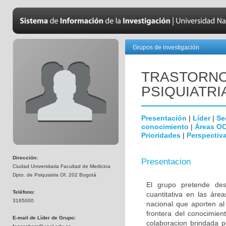
Grupos de investigación
TRASTORNO
PSIQUIATRI
Presentación
|
Líder
|
Se
conocimiento
|
Áreas O
Prioridades
|
Perspectiva
Dirección:
Presentacion
Ciudad Universitaria Facultad de Medicina
Dpto. de Psiquiatria Of. 202 Bogotá
El grupo pretende desa
Teléfono:
cuantitativa en las áre
3165000
nacional que aporten al
frontera del conocimien
E-mail de Líder de Grupo:
colaboracion brindada p